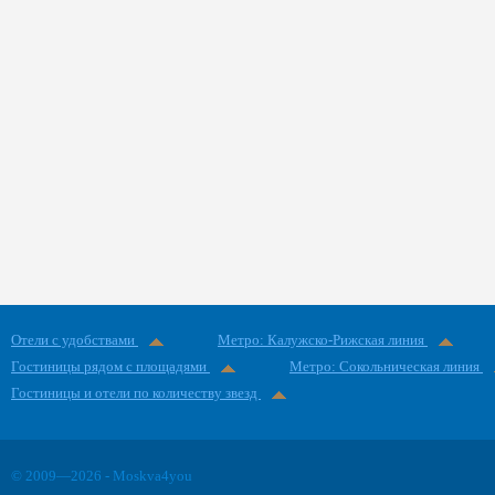
Отели с удобствами
Метро: Калужско-Рижская линия
Гостиницы рядом с площадями
Метро: Сокольническая линия
Гостиницы и отели по количеству звезд
© 2009—2026 - Moskva4you