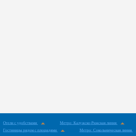
Отели с удобствами
Метро: Калужско-Рижская линия
Гостиницы рядом с площадями
Метро: Сокольническая линия