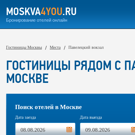
MOSKVA
4YOU
.RU
Бронирование отелей онлайн
Гостиницы Москвы
Места
Павелецкий вокзал
ГОСТИНИЦЫ РЯДОМ С П
МОСКВЕ
Поиск отелей в Москве
Дата заезда
Дата выезда