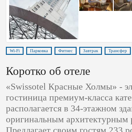
Wi-Fi
Парковка
Фитнес
Завтрак
Трансфер
Коротко об отеле
«Swissotel Красные Холмы» - э
гостиница премиум-класса катег
располагается в 34-этажном зда
оригинальным архитектурным 
Предлагает своим гостям 233 