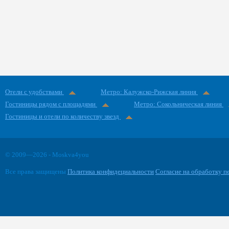
Отели с удобствами
Метро: Калужско-Рижская линия
Гостиницы рядом с площадями
Метро: Сокольническая линия
Гостиницы и отели по количеству звезд
© 2009—2026 - Moskva4you
Все права защищены
Политика конфидециальности
Согласие на обработку 