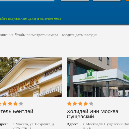
айте актуальные цены и наличие мест
живания. Чтобы посмотреть номера – введите даты поездки.
тель Бентлей
Холидей Инн Москва
Сущевский
дрес:
г. Москва, ул. Покровка, д.
Адрес:
г. Москва,ул. Сущевский Вал
28/6, стр. 3
д. 74