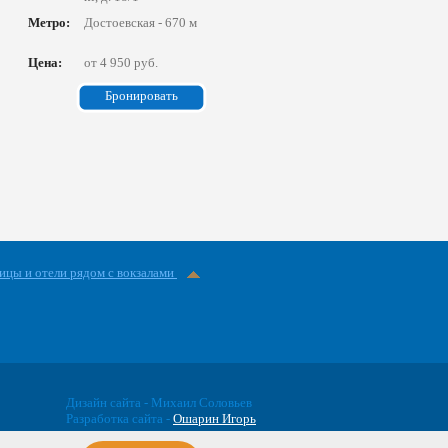
Метро:
Достоевская - 670 м
Цена:
от 4 950 руб.
Бронировать
ицы и отели рядом с вокзалами
Дизайн сайта - Михаил Соловьев
Разработка сайта -
Ошарин Игорь