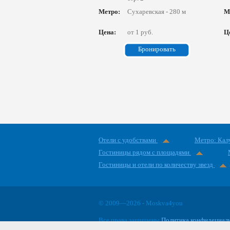
Метро:
Сухаревская - 280 м
М
Цена:
от 1 руб.
Ц
Бронировать
Отели с удобствами
Метро: Кал
Гостиницы рядом с площадями
Гостиницы и отели по количеству звезд
© 2009—2026 - Moskva4you
Все права защищены
Политика конфидециал