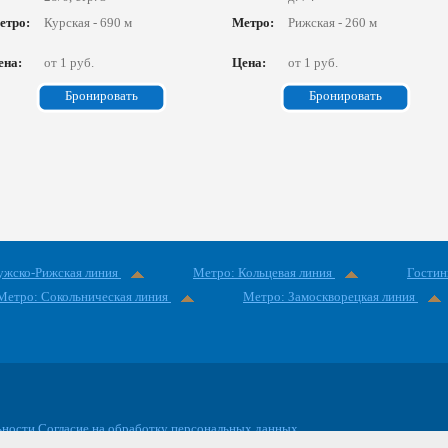
етро:
Курская - 690 м
Метро:
Рижская - 260 м
ена:
от 1 руб.
Цена:
от 1 руб.
Бронировать
Бронировать
ужско-Рижская линия
Метро: Кольцевая линия
Гостин
Метро: Сокольническая линия
Метро: Замоскворецкая линия
ьности
Согласие на обработку персональных данных