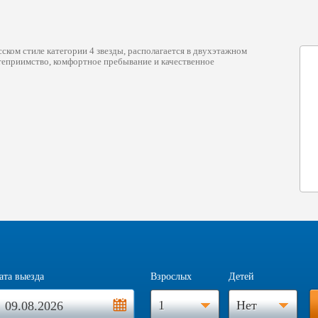
сском стиле категории 4 звезды, располагается в двухэтажном
степриимство, комфортное пребывание и качественное
ата выезда
Взрослых
Детей
1
Нет