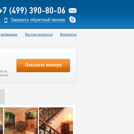
+7 (499) 390-80-06
Заказать обратный звонок
 компании
Частые вопросы
Контакты
Показать номера
на за
 ночь