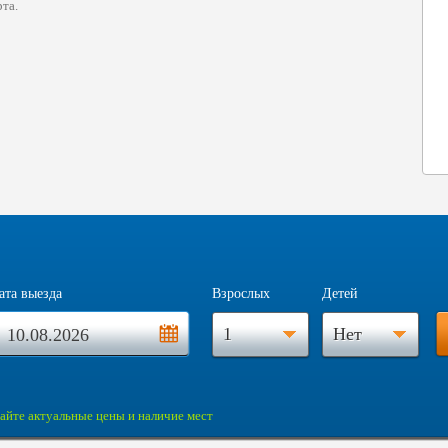
та.
ата выезда
Взрослых
Детей
1
Нет
айте актуальные цены и наличие мест