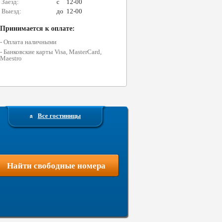
Заезд:
c
12-00
Выезд:
до
12-00
Принимается к оплате:
- Оплата наличными
- Банковские карты Visa, MasterCard,
Maestro
Все гостиницы
Найти свободные номера