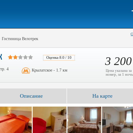
О
Гостиница Велотрек
К
3 20
Оценка 8.0 / 10
тр. 4
Крылатское - 1.7 км
Цена указана за
номер, за 1 ночь
Описание
На карте