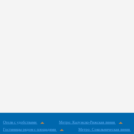
Отели с удобствами
Метро: Калужско-Рижская линия
Гостиницы рядом с площадями
Метро: Сокольническая линия