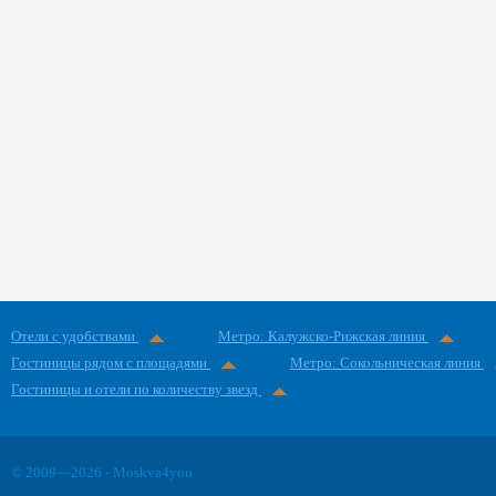
Отели с удобствами
Метро: Калужско-Рижская линия
Гостиницы рядом с площадями
Метро: Сокольническая линия
Гостиницы и отели по количеству звезд
© 2009—2026 - Moskva4you