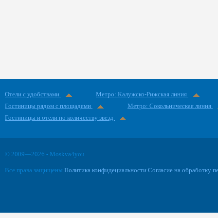
Отели с удобствами
Метро: Калужско-Рижская линия
Гостиницы рядом с площадями
Метро: Сокольническая линия
Гостиницы и отели по количеству звезд
© 2009—2026 - Moskva4you
Все права защищены
Политика конфидециальности
Согласие на обработку 