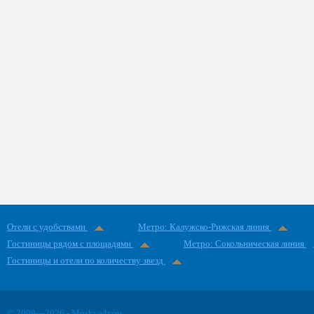
Отели с удобствами
Метро: Калужско-Рижская линия
Гостиницы рядом с площадями
Метро: Сокольническая линия
Гостиницы и отели по количеству звезд
© 2009—2026 - Moskva4you