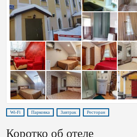
Wi-Fi
Парковка
Завтрак
Ресторан
Коротко об отеле