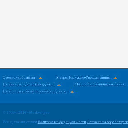
Отели с удобствами
Метро: Калужско-Рижская линия
Гостиницы рядом с площадями
Метро: Сокольническая линия
Гостиницы и отели по количеству звезд
© 2009—2026 - Moskva4you
Все права защищены
Политика конфидециальности
Согласие на обработку 